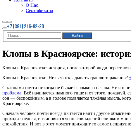
О Нас
Сертификаты
Найти
Больше
+7 (391) 216-92-30
информации
Главное
меню
Клопы в Красноярске: истори
Клопы в Красноярске: история, после которой люди перестают
Клопы в Красноярске. Нельзя откладывать травлю тараканов?
+
С клопами почти никогда не бывает громкого начала. Никто не 
проблема
. Всё начинается намного тише и от этого, пожалуй, 
сон — беспокойным, а в голове появляется тяжёлая мысль, кото
Красноярске.
Сначала человек почти всегда пытается найти другое объяснен
проходит неделя, и становится ясно: совпадений слишком мног
спокойствия. И вот в этот момент приходит то самое неприятное