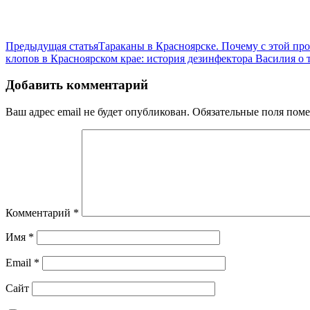
Предыдущая статья
Тараканы в Красноярске. Почему с этой про
клопов в Красноярском крае: история дезинфектора Василия о 
Добавить комментарий
Ваш адрес email не будет опубликован.
Обязательные поля пом
Комментарий
*
Имя
*
Email
*
Сайт