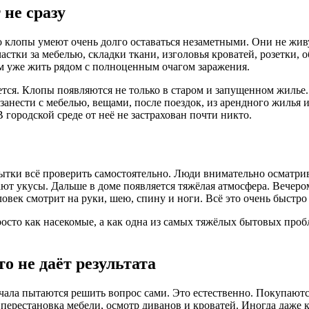
не сразу
 клопы умеют очень долго оставаться незаметными. Они не живу
стки за мебелью, складки ткани, изголовья кроватей, розетки, 
ом уже жить рядом с полноценным очагом заражения.
ется. Клопы появляются не только в старом и запущенном жилье
занести с мебелью, вещами, после поездок, из арендного жилья
В городской среде от неё не застрахован почти никто.
тки всё проверить самостоятельно. Люди внимательно осматрива
ают укусы. Дальше в доме появляется тяжёлая атмосфера. Вечеро
век смотрит на руки, шею, спину и ноги. Всё это очень быстро
осто как насекомые, а как одна из самых тяжёлых бытовых про
о не даёт результата
ачала пытаются решить вопрос сами. Это естественно. Покупаютс
 перестановка мебели, осмотр диванов и кроватей. Иногда даже к