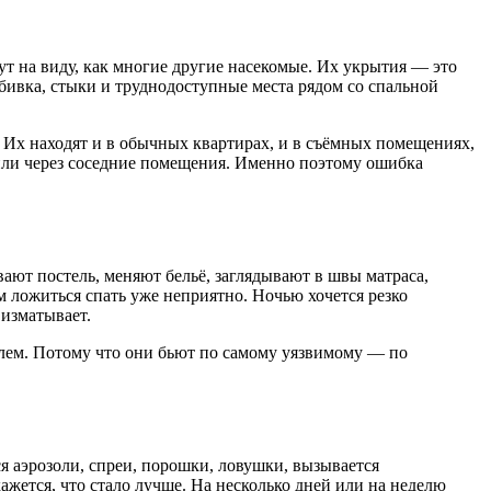
т на виду, как многие другие насекомые. Их укрытия — это
обивка, стыки и труднодоступные места рядом со спальной
. Их находят и в обычных квартирах, и в съёмных помещениях,
 или через соседние помещения. Именно поэтому ошибка
ют постель, меняют бельё, заглядывают в швы матраса,
м ложиться спать уже неприятно. Ночью хочется резко
 изматывает.
блем. Потому что они бьют по самому уязвимому — по
я аэрозоли, спреи, порошки, ловушки, вызывается
ажется, что стало лучше. На несколько дней или на неделю