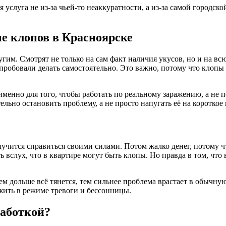
услуга не из-за чьей-то неаккуратности, а из-за самой городско
е клопов в Красноярске
угим. Смотрят не только на сам факт наличия укусов, но и на вс
 пробовали делать самостоятельно. Это важно, потому что клопы
нно для того, чтобы работать по реальному заражению, а не по
ельно остановить проблему, а не просто напугать её на короткое 
олучится справиться своими силами. Потом жалко денег, потому 
 вслух, что в квартире могут быть клопы. Но правда в том, что 
м дольше всё тянется, тем сильнее проблема врастает в обычну
жить в режиме тревоги и бессонницы.
работкой?