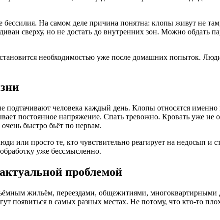
 бессилия. На самом деле причина понятна: клопы живут не там
диван сверху, но не достать до внутренних зон. Можно обдать па
становится необходимостью уже после домашних попыток. Люди 
изни
ые подтачивают человека каждый день. Клопы относятся именно 
ывает постоянное напряжение. Спать тревожно. Кровать уже не 
 очень быстро бьёт по нервам.
люди или просто те, кто чувствительно реагирует на недосып и с
 обработку уже бессмысленно.
 актуальной проблемой
съёмным жильём, переездами, общежитиями, многоквартирными 
ут появиться в самых разных местах. Не потому, что кто-то плох