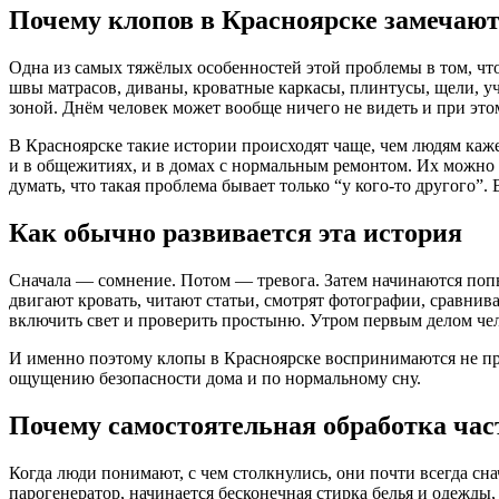
Почему клопов в Красноярске замечают 
Одна из самых тяжёлых особенностей этой проблемы в том, что
швы матрасов, диваны, кроватные каркасы, плинтусы, щели, уча
зоной. Днём человек может вообще ничего не видеть и при эт
В Красноярске такие истории происходят чаще, чем людям каж
и в общежитиях, и в домах с нормальным ремонтом. Их можно 
думать, что такая проблема бывает только “у кого-то другого”. 
Как обычно развивается эта история
Сначала — сомнение. Потом — тревога. Затем начинаются попы
двигают кровать, читают статьи, смотрят фотографии, сравнив
включить свет и проверить простыню. Утром первым делом чело
И именно поэтому клопы в Красноярске воспринимаются не пр
ощущению безопасности дома и по нормальному сну.
Почему самостоятельная обработка част
Когда люди понимают, с чем столкнулись, они почти всегда сн
парогенератор, начинается бесконечная стирка белья и одежды,