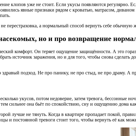
ение клопов уже не стоит. Если укусы появляются регулярно. Е
 появились явные признаки рядом с кроватью, матрасом, диваном
пать.
 не перестраховка, а нормальный способ вернуть себе обычную 
 насекомых, но и про возвращение норма
ический комфорт. Он теряет ощущение защищённости. А это гораз
брать источник заражения, но и для того, чтобы снова сделать д
дравый подход. Не про панику, не про стыд, не про драму. А пр
несколько укусов, потом недоверие, затем тревога, бессонные н
, тем сильнее она бьёт по спокойствию, сну и ощущению дома как
орой лучше не тянуть. Когда в квартире пропадает покой, прави
ицы и постоянной тревоги стоит того, чтобы вернуть её как мож