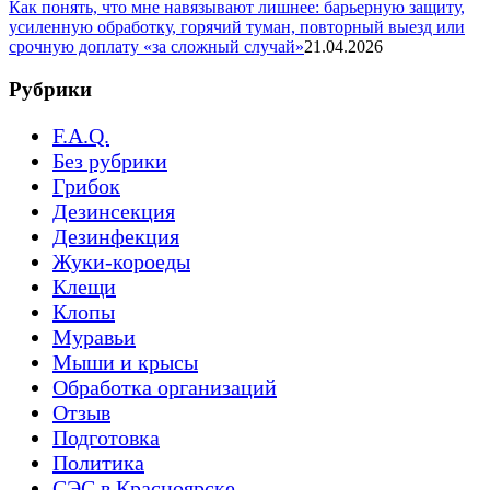
Как понять, что мне навязывают лишнее: барьерную защиту,
усиленную обработку, горячий туман, повторный выезд или
срочную доплату «за сложный случай»
21.04.2026
Рубрики
F.A.Q.
Без рубрики
Грибок
Дезинсекция
Дезинфекция
Жуки-короеды
Клещи
Клопы
Муравьи
Мыши и крысы
Обработка организаций
Отзыв
Подготовка
Политика
СЭС в Красноярске