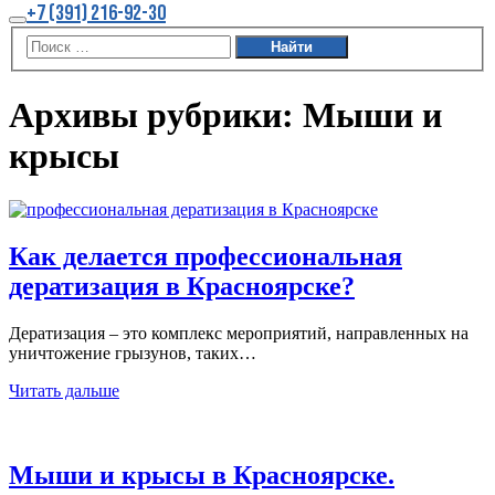
Больше
+7 (391) 216-92-30
информации
Главное
меню
Архивы рубрики:
Мыши и
крысы
Как делается профессиональная
дератизация в Красноярске?
Дератизация – это комплекс мероприятий, направленных на
уничтожение грызунов, таких…
Читать дальше
Мыши и крысы в Красноярске.