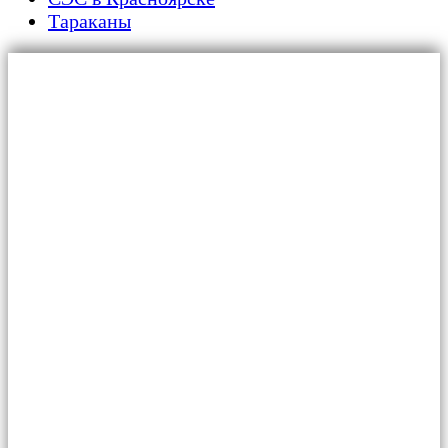
Тараканы
Главная
Для граждан
Уничтожение тараканов
Обработка от клопов
Дезинфекция от плесени и грибка
Дератизация от крыс и мышей
Обработка от муравьев
Обработка от вирусов и бактерий
Обработка от жуков-короедов
Обработка от клещей
Обработка от мокриц
Удаление запахов
Услуги
Для организаций
Статьи
Контакты
О Нас