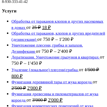
8-930-333-41-42
Услуги
Обработка от тараканов клопов и других насекомых
Первоначальная
Текущая
от
25
₽
18
₽
в домах
цена
цена:
Обработка от тараканов, клопов и других вредителей
составляла
18 ₽.
Диапазон
от
750
₽
–
1'200
₽
(дезинсекция)
25 ₽.
цен:
Уничтожение плесени, грибка и запахов.
750 ₽
Диапазон
от
750
₽
–
2'400
₽
Дезинфекция
цен:
–
от
Дератизация. Уничтожение грызунов в квартирах
750 ₽
1'200 ₽
Диапазон
750
₽
–
1'450
₽
цен:
–
от
1'500
₽
Удаление (локальное) плесени\грибка
750 ₽
2'400 ₽
Первоначальная
Текущая
800
₽
–
цена
цена:
от
Фумигация деревянной тары от жука короеда
1'450 ₽
составляла
800 ₽.
Первоначальная
Текущая
2'500
₽
2'000
₽
1'500 ₽.
цена
цена:
Фумигация древесины и пиломатериалов от жука
составляла
2'000 ₽.
Первоначальная
Текущая
от
3'000
₽
2'000
₽
короеда
2'500 ₽.
цена
цена:
Фумигация коммерческих помещений от жука