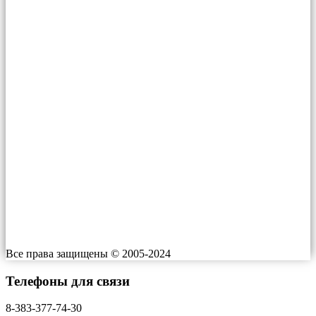
–
Телефон:
2'400 ₽
+7 (391) 216-92-30
+7-930-333-41-42
E-mail: info@gorsesrf.ru
Проспект им. газеты Красноярский Рабочий, 199 к1
ИП Росляков Евгений Николаевич
ИНН 550505541180
Индекс: ​660064
Работаем: 24/7
Все права защищены © 2005-2024
Телефоны для связи
8-383-377-74-30