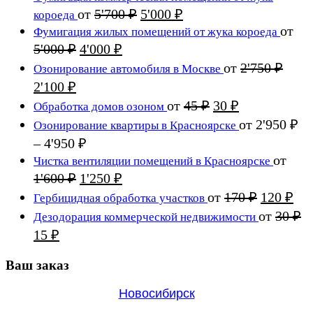
составляла
2'000 ₽.
Первоначальная
Текущая
от
5'700
₽
5'000
₽
короеда
3'000 ₽.
цена
цена:
от
Фумигация жилых помещений от жука короеда
составляла
5'000 ₽.
Первоначальная
Текущая
5'000
₽
4'000
₽
5'700 ₽.
цена
цена:
от
2'750
₽
Озонирование автомобиля в Москве
составляла
4'000 ₽.
Первоначальная
Текущая
2'100
₽
5'000 ₽.
цена
цена:
Первоначальная
Текущая
от
45
₽
30
₽
Обработка домов озоном
составляла
2'100 ₽.
цена
цена:
от
2'950
₽
Озонирование квартиры в Красноярске
2'750 ₽.
составляла
30 ₽.
Диапазон
–
4'950
₽
45 ₽.
цен:
от
Чистка вентиляции помещений в Красноярске
2'950 ₽
Первоначальная
Текущая
1'600
₽
1'250
₽
цена
–
цена:
Первона
Те
от
170
₽
120
₽
Гербицидная обработка участков
составляла
4'950 ₽
1'250 ₽.
цена
цен
от
30
₽
Дезодорация коммерческой недвижимости
1'600 ₽.
составля
120
Первоначальная
Текущая
15
₽
170 ₽.
цена
цена:
составляла
Ваш заказ
15 ₽.
30 ₽.
Новосибирск