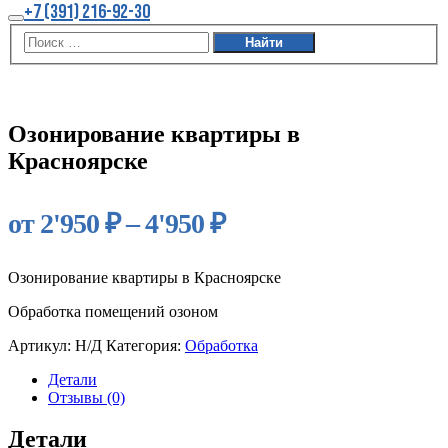
Больше
+7 (391) 216-92-30
информации
Главное
меню
Акция
Озонирование квартиры в
Красноярске
Диапазон
от
2'950
₽
–
4'950
₽
цен:
Озонирование квартиры в Красноярске
2'950 ₽
Обработка помещений озоном
–
Артикул:
Н/Д
Категория:
Обработка
4'950 ₽
Детали
Отзывы (0)
Детали