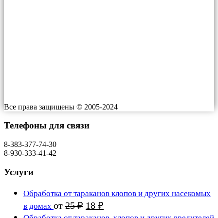
Проспект им. газеты Красноярский Рабочий, 199 к1
ИП Росляков Евгений Николаевич
ИНН 550505541180
Индекс: ​660064
Работаем: 24/7
Все права защищены © 2005-2024
Телефоны для связи
8-383-377-74-30
8-930-333-41-42
Услуги
Обработка от тараканов клопов и других насекомых
Первоначальная
Текущая
от
25
₽
18
₽
в домах
цена
цена:
Обработка от тараканов, клопов и других вредителей