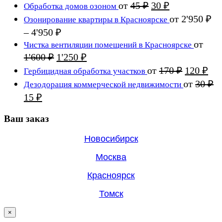
цена
цена:
Первоначальная
Текущая
от
45
₽
30
₽
Обработка домов озоном
составляла
2'100 ₽.
цена
цена:
от
2'950
₽
Озонирование квартиры в Красноярске
2'750 ₽.
составляла
30 ₽.
Диапазон
–
4'950
₽
45 ₽.
цен:
от
Чистка вентиляции помещений в Красноярске
2'950 ₽
Первоначальная
Текущая
1'600
₽
1'250
₽
цена
–
цена:
Первона
Те
от
170
₽
120
₽
Гербицидная обработка участков
составляла
4'950 ₽
1'250 ₽.
цена
цен
от
30
₽
Дезодорация коммерческой недвижимости
1'600 ₽.
составля
120
Первоначальная
Текущая
15
₽
170 ₽.
цена
цена:
составляла
Ваш заказ
15 ₽.
30 ₽.
Новосибирск
Москва
Красноярск
Томск
×