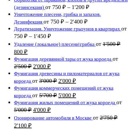
составляла
18 ₽.
Диапазон
от
750
₽
–
1'200
₽
(дезинсекция)
25 ₽.
цен:
Уничтожение плесени, грибка и запахов.
750 ₽
Диапазон
от
750
₽
–
2'400
₽
Дезинфекция
цен:
–
от
Дератизация. Уничтожение грызунов в квартирах
750 ₽
1'200 ₽
Диапазон
750
₽
–
1'450
₽
цен:
–
от
1'500
₽
Удаление (локальное) плесени\грибка
750 ₽
2'400 ₽
Первоначальная
Текущая
800
₽
–
цена
цена:
от
Фумигация деревянной тары от жука короеда
1'450 ₽
составляла
800 ₽.
Первоначальная
Текущая
2'500
₽
2'000
₽
1'500 ₽.
цена
цена:
Фумигация древесины и пиломатериалов от жука
составляла
2'000 ₽.
Первоначальная
Текущая
от
3'000
₽
2'000
₽
короеда
2'500 ₽.
цена
цена:
Фумигация коммерческих помещений от жука
составляла
2'000 ₽.
Первоначальная
Текущая
от
5'700
₽
5'000
₽
короеда
3'000 ₽.
цена
цена:
от
Фумигация жилых помещений от жука короеда
составляла
5'000 ₽.
Первоначальная
Текущая
5'000
₽
4'000
₽
5'700 ₽.
цена
цена:
от
2'750
₽
Озонирование автомобиля в Москве
составляла
4'000 ₽.
Первоначальная
Текущая
2'100
₽
5'000 ₽.