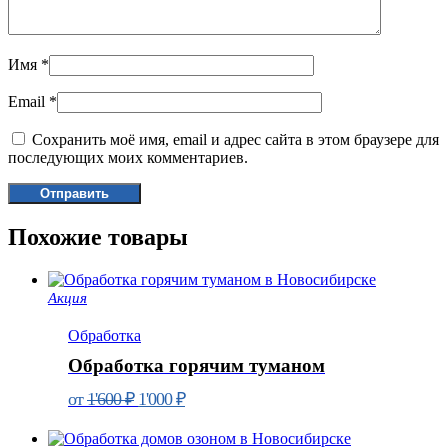
Имя
*
Email
*
Сохранить моё имя, email и адрес сайта в этом браузере для
последующих моих комментариев.
Похожие товары
Акция
Обработка
Обработка горячим туманом
Первоначальная
Текущая
от
1'600
₽
1'000
₽
цена
цена:
составляла
1'000 ₽.