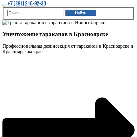
Больше
+7 (391) 216-92-30
информации
Главное
меню
Уничтожение тараканов в Красноярске
Профессиональная дезинcекция от тараканов в Красноярске и
Красноярском крае.