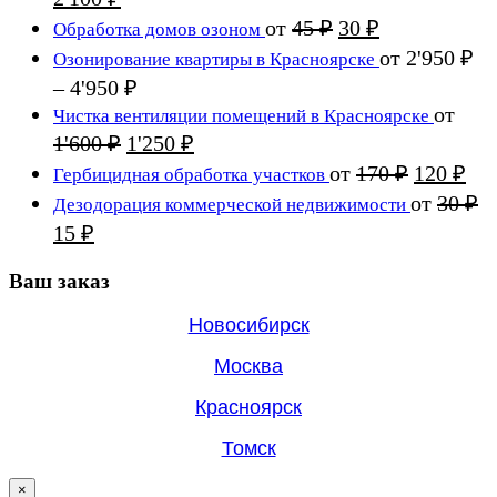
5'000 ₽.
цена
цена:
Первоначальная
Текущая
от
45
₽
30
₽
Обработка домов озоном
составляла
2'100 ₽.
цена
цена:
от
2'950
₽
Озонирование квартиры в Красноярске
2'750 ₽.
составляла
30 ₽.
Диапазон
–
4'950
₽
45 ₽.
цен:
от
Чистка вентиляции помещений в Красноярске
2'950 ₽
Первоначальная
Текущая
1'600
₽
1'250
₽
цена
–
цена:
Первона
Те
от
170
₽
120
₽
Гербицидная обработка участков
составляла
4'950 ₽
1'250 ₽.
цена
цен
от
30
₽
Дезодорация коммерческой недвижимости
1'600 ₽.
составля
120
Первоначальная
Текущая
15
₽
170 ₽.
цена
цена:
составляла
Ваш заказ
15 ₽.
30 ₽.
Новосибирск
Москва
Красноярск
Томск
×