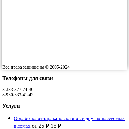
Проспект им. газеты Красноярский Рабочий, 199 к1
ИП Росляков Евгений Николаевич
ИНН 550505541180
Индекс: ​660064
Работаем: 24/7
Все права защищены © 2005-2024
Телефоны для связи
8-383-377-74-30
8-930-333-41-42
Услуги
Обработка от тараканов клопов и других насекомых
Первоначальная
Текущая
от
25
₽
18
₽
в домах