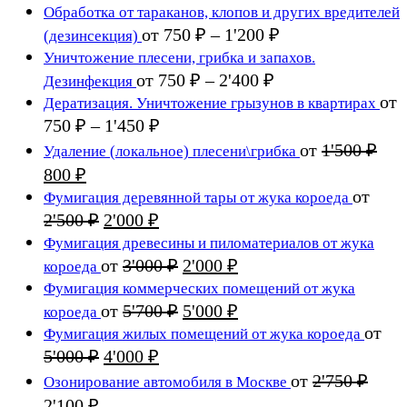
цена
цена:
Обработка от тараканов, клопов и других вредителей
составляла
18 ₽.
Диапазон
от
750
₽
–
1'200
₽
(дезинсекция)
25 ₽.
цен:
Уничтожение плесени, грибка и запахов.
750 ₽
Диапазон
от
750
₽
–
2'400
₽
Дезинфекция
цен:
–
от
Дератизация. Уничтожение грызунов в квартирах
750 ₽
1'200 ₽
Диапазон
750
₽
–
1'450
₽
цен:
–
от
1'500
₽
Удаление (локальное) плесени\грибка
750 ₽
2'400 ₽
Первоначальная
Текущая
800
₽
–
цена
цена:
от
Фумигация деревянной тары от жука короеда
1'450 ₽
составляла
800 ₽.
Первоначальная
Текущая
2'500
₽
2'000
₽
1'500 ₽.
цена
цена:
Фумигация древесины и пиломатериалов от жука
составляла
2'000 ₽.
Первоначальная
Текущая
от
3'000
₽
2'000
₽
короеда
2'500 ₽.
цена
цена:
Фумигация коммерческих помещений от жука
составляла
2'000 ₽.
Первоначальная
Текущая
от
5'700
₽
5'000
₽
короеда
3'000 ₽.
цена
цена:
от
Фумигация жилых помещений от жука короеда
составляла
5'000 ₽.
Первоначальная
Текущая
5'000
₽
4'000
₽
5'700 ₽.
цена
цена:
от
2'750
₽
Озонирование автомобиля в Москве
составляла
4'000 ₽.
Первоначальная
Текущая
2'100
₽