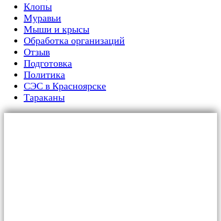
Клопы
Муравьи
Мыши и крысы
Обработка организаций
Отзыв
Подготовка
Политика
СЭС в Красноярске
Тараканы
Главная
Для граждан
Уничтожение тараканов
Обработка от клопов
Дезинфекция от плесени и грибка
Дератизация от крыс и мышей
Обработка от муравьев
Обработка от вирусов и бактерий
Обработка от жуков-короедов
Обработка от клещей