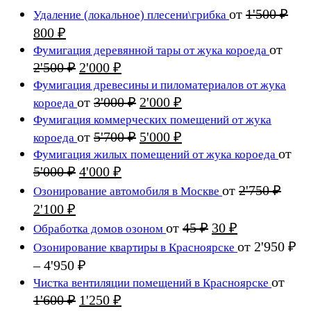
цен:
–
от
1'500
₽
Удаление (локальное) плесени\грибка
750 ₽
2'400 ₽
Первоначальная
Текущая
800
₽
–
цена
цена:
от
Фумигация деревянной тары от жука короеда
1'450 ₽
составляла
800 ₽.
Первоначальная
Текущая
2'500
₽
2'000
₽
1'500 ₽.
цена
цена:
Фумигация древесины и пиломатериалов от жука
составляла
2'000 ₽.
Первоначальная
Текущая
от
3'000
₽
2'000
₽
короеда
2'500 ₽.
цена
цена:
Фумигация коммерческих помещений от жука
составляла
2'000 ₽.
Первоначальная
Текущая
от
5'700
₽
5'000
₽
короеда
3'000 ₽.
цена
цена:
от
Фумигация жилых помещений от жука короеда
составляла
5'000 ₽.
Первоначальная
Текущая
5'000
₽
4'000
₽
5'700 ₽.
цена
цена:
от
2'750
₽
Озонирование автомобиля в Москве
составляла
4'000 ₽.
Первоначальная
Текущая
2'100
₽
5'000 ₽.
цена
цена:
Первоначальная
Текущая
от
45
₽
30
₽
Обработка домов озоном
составляла
2'100 ₽.
цена
цена:
от
2'950
₽
Озонирование квартиры в Красноярске
2'750 ₽.
составляла
30 ₽.
Диапазон
–
4'950
₽
45 ₽.
цен:
от
Чистка вентиляции помещений в Красноярске
2'950 ₽
Первоначальная
Текущая
1'600
₽
1'250
₽