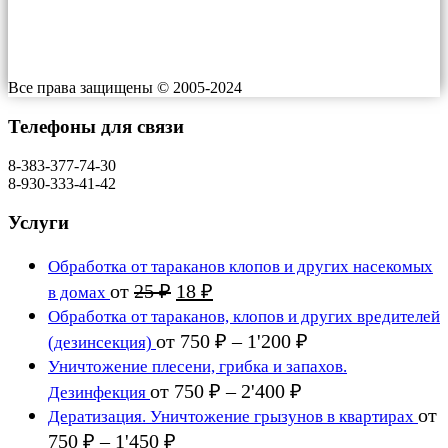
Работаем: 24/7
Все права защищены © 2005-2024
Телефоны для связи
8-383-377-74-30
8-930-333-41-42
Услуги
Обработка от тараканов клопов и других насекомых
Первоначальная
Текущая
от
25
₽
18
₽
в домах
цена
цена:
Обработка от тараканов, клопов и других вредителей
составляла
18 ₽.
Диапазон
от
750
₽
–
1'200
₽
(дезинсекция)
25 ₽.
цен:
Уничтожение плесени, грибка и запахов.
750 ₽
Диапазон
от
750
₽
–
2'400
₽
Дезинфекция
цен:
–
от
Дератизация. Уничтожение грызунов в квартирах
750 ₽
1'200 ₽
Диапазон
750
₽
–
1'450
₽