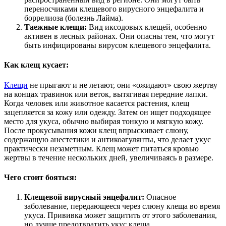
переносчиками клещевого вирусного энцефалита и
боррелиоза (болезнь Лайма).
Таежные клещи:
Вид иксодовых клещей, особенно
активен в лесных районах. Они опасны тем, что могут
быть инфицированы вирусом клещевого энцефалита.
Как клещ кусает:
Клещи
не прыгают и не летают, они «ожидают» свою жертву
на концах травинок или веток, вытягивая передние лапки.
Когда человек или животное касается растения, клещ
зацепляется за кожу или одежду. Затем он ищет подходящее
место для укуса, обычно выбирая тонкую и мягкую кожу.
После прокусывания кожи клещ впрыскивает слюну,
содержащую анестетики и антикоагулянты, что делает укус
практически незаметным. Клещ может питаться кровью
жертвы в течение нескольких дней, увеличиваясь в размере.
Чего стоит бояться:
Клещевой вирусный энцефалит:
Опасное
заболевание, передающееся через слюну клеща во время
укуса. Прививка может защитить от этого заболевания,
но лучше предотвратить укус клеща.