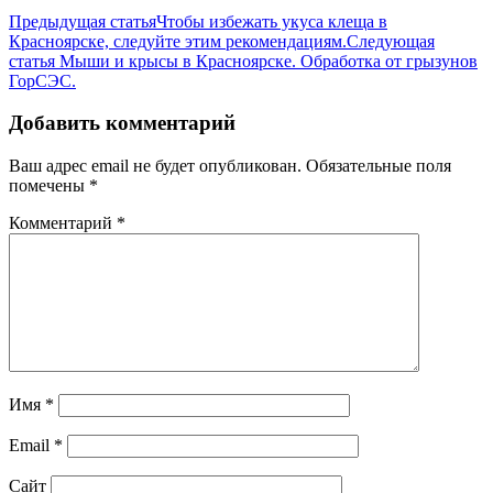
Предыдущая статья
Чтобы избежать укуса клеща в
Красноярске, следуйте этим рекомендациям.
Следующая
статья
Мыши и крысы в Красноярске. Обработка от грызунов
ГорСЭС.
Добавить комментарий
Ваш адрес email не будет опубликован.
Обязательные поля
помечены
*
Комментарий
*
Имя
*
Email
*
Сайт