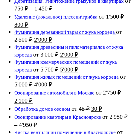
от
Дератизация. Уничтожение грызунов в квартирах
750 ₽
1'200 ₽
Диапазон
750
₽
–
1'450
₽
цен:
–
от
1'500
₽
Удаление (локальное) плесени\грибка
750 ₽
2'400 ₽
Первоначальная
Текущая
800
₽
–
цена
цена:
от
Фумигация деревянной тары от жука короеда
1'450 ₽
составляла
800 ₽.
Первоначальная
Текущая
2'500
₽
2'000
₽
1'500 ₽.
цена
цена:
Фумигация древесины и пиломатериалов от жука
составляла
2'000 ₽.
Первоначальная
Текущая
от
3'000
₽
2'000
₽
короеда
2'500 ₽.
цена
цена:
Фумигация коммерческих помещений от жука
составляла
2'000 ₽.
Первоначальная
Текущая
от
5'700
₽
5'000
₽
короеда
3'000 ₽.
цена
цена:
от
Фумигация жилых помещений от жука короеда
составляла
5'000 ₽.
Первоначальная
Текущая
5'000
₽
4'000
₽
5'700 ₽.
цена
цена:
от
2'750
₽
Озонирование автомобиля в Москве
составляла
4'000 ₽.
Первоначальная
Текущая
2'100
₽
5'000 ₽.
цена
цена:
Первоначальная
Текущая
от
45
₽
30
₽
Обработка домов озоном
составляла
2'100 ₽.
цена
цена:
от
2'950
₽
Озонирование квартиры в Красноярске
2'750 ₽.
составляла
30 ₽.
Диапазон
–
4'950
₽
45 ₽.
цен:
от
Чистка вентиляции помещений в Красноярске