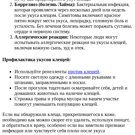
Боррелиоз (болезнь Лайма):
Бактериальная инфекция,
которая проявляется через несколько дней или недель
после укуса клещом. Симптомы включают красное
пятно вокруг места укуса, лихорадку, головную боль и
усталость. Без лечения болезнь может поражать суставы,
сердце и нервную систему.
Аллергические реакции:
Некоторые люди могут
испытывать аллергические реакции на укусы клещей,
включая кожную сыпь, зуд и отек.
Профилактика укусов клещей:
Используйте репелленты
против клещей
.
Носите светлую одежду с длинными рукавами и
штанами, заправленными в носки.
После прогулок тщательно осматривайте себя, детей и
домашних животных на наличие клещей.
Стрижка травы и уборка мусора на вашем участке
помогут уменьшить популяцию клещей.
Если вы обнаружили клеща, прикрепившегося к коже,
необходимо как можно скорее его удалить, используя пинцет,
и обратиться к врачу, особенно если вы заметили признаки
инфекции или чувствуете себя плохо после укуса