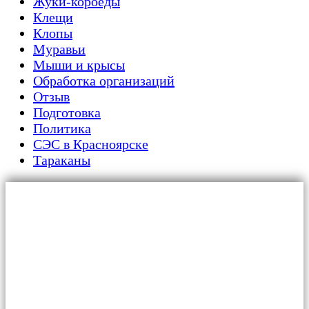
Жуки-короеды
Клещи
Клопы
Муравьи
Мыши и крысы
Обработка организаций
Отзыв
Подготовка
Политика
СЭС в Красноярске
Тараканы
Главная
Для граждан
Уничтожение тараканов
Обработка от клопов
Дезинфекция от плесени и грибка
Дератизация от крыс и мышей
Обработка от муравьев
Обработка от вирусов и бактерий