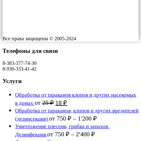
Индекс: ​660064
Работаем: 24/7
Все права защищены © 2005-2024
Телефоны для связи
8-383-377-74-30
8-930-333-41-42
Услуги
Обработка от тараканов клопов и других насекомых
Первоначальная
Текущая
от
25
₽
18
₽
в домах
цена
цена:
Обработка от тараканов, клопов и других вредителей
составляла
18 ₽.
Диапазон
от
750
₽
–
1'200
₽
(дезинсекция)
25 ₽.
цен:
Уничтожение плесени, грибка и запахов.
750 ₽
Диапазон
от
750
₽
–
2'400
₽
Дезинфекция
цен:
–