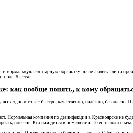
вести нормальную санитарную обработку после людей. Где-то проб
и полы блестят.
е: как вообще понять, к кому обращать
 всех одно и то же: быстро, качественно, надёжно, безопасно. П
ают. Нормальная компания по дезинфекции в Красноярске не буде
ырость, плесень. Кто находится в помещении. То есть люди сначал
дна история. Помещение после болезни — другая. Офис с постоя