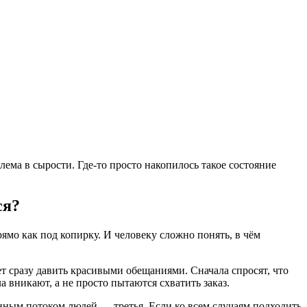
лема в сырости. Где-то просто накопилось такое состояние
ся?
рямо как под копирку. И человеку сложно понять, в чём
т сразу давить красивыми обещаниями. Сначала спросят, что
а вникают, а не просто пытаются схватить заказ.
нным потоком людей — третья. Если ко всем случаям подходить