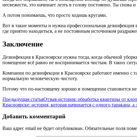
несвежести, это начинает лезть в голову постоянно. Ты снова 
А потом понимаешь, что просто ходишь кругами.
Вот в такие моменты и нужна профессиональная дезинфекция в 
где приятно находиться, а не постоянным источником раздраже
Заключение
Дезинфекция в Красноярске нужна тогда, когда обычной уборки 
помещение всё равно не воспринимается чистым. В таких ситу
Компании по дезинфекции в Красноярске работают именно с так
нормальную человеческую чистоту.
Потому что по-настоящему хорошо в помещении становится не то
Предыдущая статья
Отзыв-история: обработка квартиры от кло
Красноярске: история, которая начинается с одного таракана, а
Добавить комментарий
Ваш адрес email не будет опубликован.
Обязательные поля пом