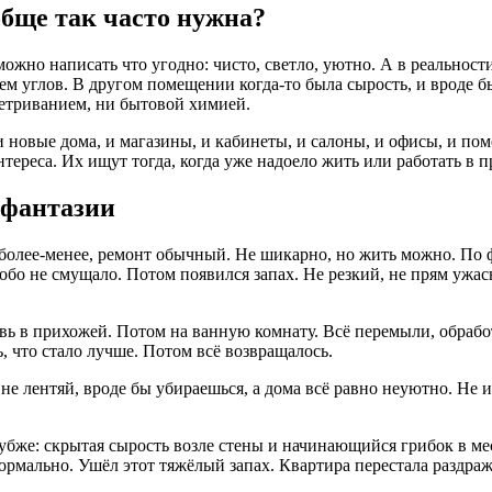
бще так часто нужна?
ожно написать что угодно: чисто, светло, уютно. А в реальност
ем углов. В другом помещении когда-то была сырость, и вроде бы
ветриванием, ни бытовой химией.
 новые дома, и магазины, и кабинеты, и салоны, и офисы, и пом
реса. Их ищут тогда, когда уже надоело жить или работать в про
 фантазии
 более-менее, ремонт обычный. Не шикарно, но жить можно. По 
бо не смущало. Потом появился запах. Не резкий, не прям ужасн
увь в прихожей. Потом на ванную комнату. Всё перемыли, обраб
ь, что стало лучше. Потом всё возвращалось.
е лентяй, вроде бы убираешься, а дома всё равно неуютно. Не из-
убже: скрытая сырость возле стены и начинающийся грибок в ме
ормально. Ушёл этот тяжёлый запах. Квартира перестала раздраж