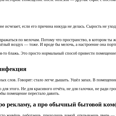
не исчезает, если его причина никуда не делась. Сырость не уход
дражаться по мелочам. Потому что пространство, в котором ты ж
ёлый воздух — тоже. И вроде бы мелочь, а настроение она порт
-то блажь. Это просто нормальный способ привести помещение 
зинфекция
ых слов. Говорят: стало легче дышать. Ушёл запах. В помещении
ля этого. Не для красивого отчёта, не для галочки, не ради гр
обы помещение перестало давить.
ро рекламу, а про обычный бытовой ком
сто живёшь, работаешь, приходишь домой, открываешь дверь — и