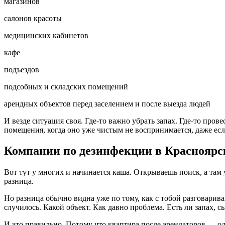
магазинов
салонов красоты
медицинских кабинетов
кафе
подъездов
подсобных и складских помещений
арендных объектов перед заселением и после выезда людей
И везде ситуация своя. Где-то важно убрать запах. Где-то про
помещения, когда оно уже чистым не воспринимается, даже есл
Компании по дезинфекции в Красноярск
Вот тут у многих и начинается каша. Открываешь поиск, а там у
разница.
Но разница обычно видна уже по тому, как с тобой разговарив
случилось. Какой объект. Как давно проблема. Есть ли запах, с
И это правильно. Потому что квартира после арендаторов — о