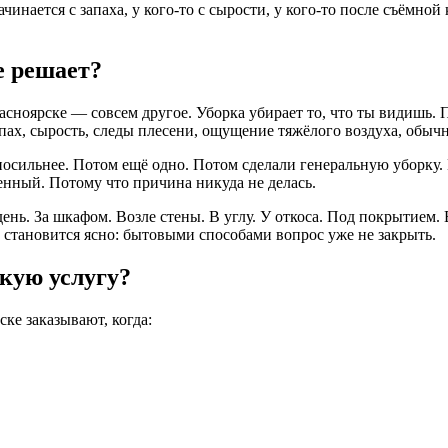
чинается с запаха, у кого-то с сырости, у кого-то после съёмной 
е решает?
сноярске — совсем другое. Уборка убирает то, что ты видишь. П
апах, сырость, следы плесени, ощущение тяжёлого воздуха, обыч
посильнее. Потом ещё одно. Потом сделали генеральную уборку.
менный. Потому что причина никуда не делась.
нь. За шкафом. Возле стены. В углу. У откоса. Под покрытием. В
а становится ясно: бытовыми способами вопрос уже не закрыть.
кую услугу?
ке заказывают, когда: