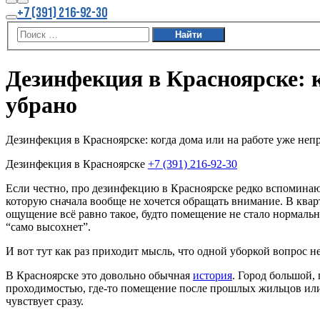
Найти
Больше
+7 (391) 216-92-30
информации
Главное
меню
Дезинфекция в Красноярске: к
убрано
Дезинфекция в Красноярске: когда дома или на работе уже непр
Дезинфекция в Красноярске
+7 (391) 216-92-30
Если честно, про дезинфекцию в Красноярске редко вспоминают
которую сначала вообще не хочется обращать внимание. В ква
ощущение всё равно такое, будто помещение не стало нормальны
“само высохнет”.
И вот тут как раз приходит мысль, что одной уборкой вопрос не
В Красноярске это довольно обычная
история
. Город большой, 
проходимостью, где-то помещение после прошлых жильцов или
чувствует сразу.