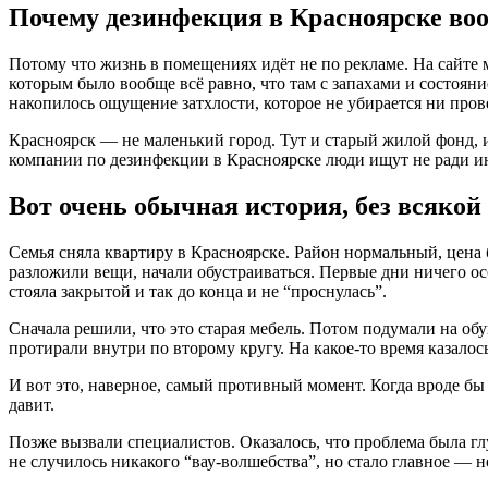
Почему дезинфекция в Красноярске воо
Потому что жизнь в помещениях идёт не по рекламе. На сайте м
которым было вообще всё равно, что там с запахами и состояни
накопилось ощущение затхлости, которое не убирается ни про
Красноярск — не маленький город. Тут и старый жилой фонд, и
компании по дезинфекции в Красноярске люди ищут не ради инте
Вот очень обычная история, без всякой
Семья сняла квартиру в Красноярске. Район нормальный, цена
разложили вещи, начали обустраиваться. Первые дни ничего осо
стояла закрытой и так до конца и не “проснулась”.
Сначала решили, что это старая мебель. Потом подумали на об
протирали внутри по второму кругу. На какое-то время казалос
И вот это, наверное, самый противный момент. Когда вроде бы н
давит.
Позже вызвали специалистов. Оказалось, что проблема была гл
не случилось никакого “вау-волшебства”, но стало главное — н