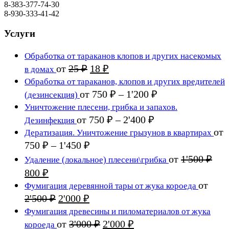
8-383-377-74-30
8-930-333-41-42
Услуги
Обработка от тараканов клопов и других насекомых
Первоначальная
Текущая
от
25
₽
18
₽
в домах
цена
цена:
Обработка от тараканов, клопов и других вредителей
составляла
18 ₽.
Диапазон
от
750
₽
–
1'200
₽
(дезинсекция)
25 ₽.
цен:
Уничтожение плесени, грибка и запахов.
750 ₽
Диапазон
от
750
₽
–
2'400
₽
Дезинфекция
цен:
–
от
Дератизация. Уничтожение грызунов в квартирах
750 ₽
1'200 ₽
Диапазон
750
₽
–
1'450
₽
цен:
–
от
1'500
₽
Удаление (локальное) плесени\грибка
750 ₽
2'400 ₽
Первоначальная
Текущая
800
₽
–
цена
цена:
от
Фумигация деревянной тары от жука короеда
1'450 ₽
составляла
800 ₽.
Первоначальная
Текущая
2'500
₽
2'000
₽
1'500 ₽.
цена
цена:
Фумигация древесины и пиломатериалов от жука
составляла
2'000 ₽.
Первоначальная
Текущая
от
3'000
₽
2'000
₽
короеда