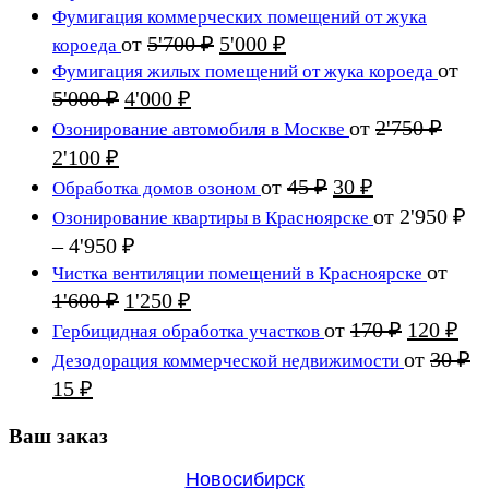
2'500 ₽.
цена
цена:
Фумигация коммерческих помещений от жука
составляла
2'000 ₽.
Первоначальная
Текущая
от
5'700
₽
5'000
₽
короеда
3'000 ₽.
цена
цена:
от
Фумигация жилых помещений от жука короеда
составляла
5'000 ₽.
Первоначальная
Текущая
5'000
₽
4'000
₽
5'700 ₽.
цена
цена:
от
2'750
₽
Озонирование автомобиля в Москве
составляла
4'000 ₽.
Первоначальная
Текущая
2'100
₽
5'000 ₽.
цена
цена:
Первоначальная
Текущая
от
45
₽
30
₽
Обработка домов озоном
составляла
2'100 ₽.
цена
цена:
от
2'950
₽
Озонирование квартиры в Красноярске
2'750 ₽.
составляла
30 ₽.
Диапазон
–
4'950
₽
45 ₽.
цен:
от
Чистка вентиляции помещений в Красноярске
2'950 ₽
Первоначальная
Текущая
1'600
₽
1'250
₽
цена
–
цена:
Первона
Те
от
170
₽
120
₽
Гербицидная обработка участков
составляла
4'950 ₽
1'250 ₽.
цена
цен
от
30
₽
Дезодорация коммерческой недвижимости
1'600 ₽.
составля
120
Первоначальная
Текущая
15
₽
170 ₽.
цена
цена:
составляла
Ваш заказ
15 ₽.
30 ₽.
Новосибирск