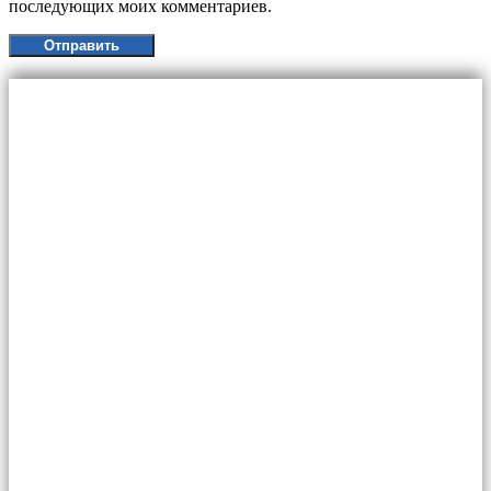
последующих моих комментариев.
Главная
Для граждан
Уничтожение тараканов
Обработка от клопов
Дезинфекция от плесени и грибка
Дератизация от крыс и мышей
Обработка от муравьев
Обработка от вирусов и бактерий
Обработка от жуков-короедов
Обработка от клещей
Обработка от мокриц
Удаление запахов
Услуги
Для организаций
Статьи
Контакты