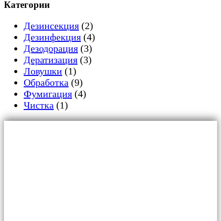
Категории
Дезинcекция
(2)
Дезинфекция
(4)
Дезодорация
(3)
Дератизация
(3)
Ловушки
(1)
Обработка
(9)
Фумигация
(4)
Чистка
(1)
Главная
Для граждан
Уничтожение тараканов
Обработка от клопов
Дезинфекция от плесени и грибка
Дератизация от крыс и мышей
Обработка от муравьев
Обработка от вирусов и бактерий
Обработка от жуков-короедов