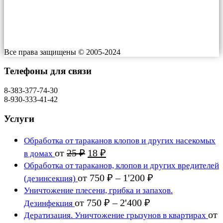
Индекс: ​660064
Работаем: 24/7
Все права защищены © 2005-2024
Телефоны для связи
8-383-377-74-30
8-930-333-41-42
Услуги
Обработка от тараканов клопов и других насекомых
Первоначальная
Текущая
от
25
₽
18
₽
в домах
цена
цена:
Обработка от тараканов, клопов и других вредителей
составляла
18 ₽.
Диапазон
от
750
₽
–
1'200
₽
(дезинсекция)
25 ₽.
цен:
Уничтожение плесени, грибка и запахов.
750 ₽
Диапазон
от
750
₽
–
2'400
₽
Дезинфекция
цен:
–
от
Дератизация. Уничтожение грызунов в квартирах