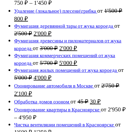
750 ₽
1'200 ₽
Диапазон
750
₽
–
1'450
₽
цен:
–
от
1'500
₽
Удаление (локальное) плесени\грибка
750 ₽
2'400 ₽
Первоначальная
Текущая
800
₽
–
цена
цена:
от
Фумигация деревянной тары от жука короеда
1'450 ₽
составляла
800 ₽.
Первоначальная
Текущая
2'500
₽
2'000
₽
1'500 ₽.
цена
цена:
Фумигация древесины и пиломатериалов от жука
составляла
2'000 ₽.
Первоначальная
Текущая
от
3'000
₽
2'000
₽
короеда
2'500 ₽.
цена
цена:
Фумигация коммерческих помещений от жука
составляла
2'000 ₽.
Первоначальная
Текущая
от
5'700
₽
5'000
₽
короеда
3'000 ₽.
цена
цена:
от
Фумигация жилых помещений от жука короеда
составляла
5'000 ₽.
Первоначальная
Текущая
5'000
₽
4'000
₽
5'700 ₽.
цена
цена:
от
2'750
₽
Озонирование автомобиля в Москве
составляла
4'000 ₽.
Первоначальная
Текущая
2'100
₽
5'000 ₽.
цена
цена:
Первоначальная
Текущая
от
45
₽
30
₽
Обработка домов озоном
составляла
2'100 ₽.
цена
цена:
от
2'950
₽
Озонирование квартиры в Красноярске
2'750 ₽.
составляла
30 ₽.
Диапазон
–
4'950
₽
45 ₽.
цен:
от
Чистка вентиляции помещений в Красноярске
2'950 ₽
Первоначальная
Текущая
1'600
₽
1'250
₽