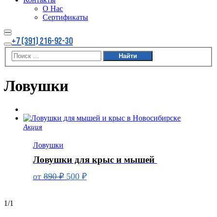
О Нас
Сертификаты
Найти
Больше
+7 (391) 216-92-30
информации
Главное
меню
Ловушки
Акция
Ловушки
Ловушки для крыс и мышей
Первоначальная
Текущая
от
890
₽
500
₽
цена
цена:
составляла
500 ₽.
1/1
890 ₽.