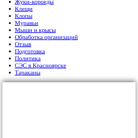
Жуки-короеды
Клещи
Клопы
Муравьи
Мыши и крысы
Обработка организаций
Отзыв
Подготовка
Политика
СЭС в Красноярске
Тараканы
Главная
Для граждан
Уничтожение тараканов
Обработка от клопов
Дезинфекция от плесени и грибка
Дератизация от крыс и мышей
Обработка от муравьев
Обработка от вирусов и бактерий