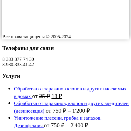
Индекс: ​660064
Работаем: 24/7
Все права защищены © 2005-2024
Телефоны для связи
8-383-377-74-30
8-930-333-41-42
Услуги
Обработка от тараканов клопов и других насекомых
Первоначальная
Текущая
от
25
₽
18
₽
в домах
цена
цена:
Обработка от тараканов, клопов и других вредителей
составляла
18 ₽.
Диапазон
от
750
₽
–
1'200
₽
(дезинсекция)
25 ₽.
цен:
Уничтожение плесени, грибка и запахов.
750 ₽
Диапазон
от
750
₽
–
2'400
₽
Дезинфекция
цен:
–